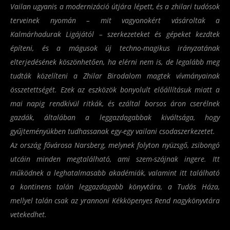
Vailan ugyanis a modernizáció útjára lépett, és a zhilari tudósok
terveinek nyomán – mit vagyonokért vásároltak a
Kalmárhadurak Ligájától – szerkezeteket és gépeket kezdtek
építeni, és a mágusok új techno-magikus irányzatának
elterjedésének köszönhetően, ha elérni nem is, de legalább meg
tudták közelíteni a Zhilar Birodalom magtek vívmányainak
összetettségét. Ezek az eszközök bonyolult előállításuk miatt a
mai napig rendkívül ritkák, és ezáltal borsos áron cserélnek
gazdák, általában a leggazdagabbak kiváltsága, hogy
gyűjteményükben tudhassanak egy-egy vailani csodaszerkezetet.
Az ország fővárosa Narsberg, melynek folyton nyüzsgő, zsibongó
utcáin minden megtalálható, ami szem-szájnak ingere. Itt
működnek a leghatalmasabb akadémiák, valamint itt található
a kontinens talán leggazdagabb könyvtára, a Tudás Háza,
mellyel talán csak az yrannoni Kékköpenyes Rend nagykönyvtára
vetekedhet.