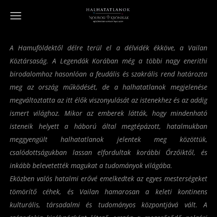
A Hamuföldektől délre terül el a délvidék ékköve, a Vailan
Köztársaság. A Legendák Korában még a többi nagy enerithi
birodalomhoz hasonlóan a feudális és szakrális rend határozta
meg az ország működését, de a halhatatlanok megjelenése
megváltoztatta az itt élők viszonyulását az istenekhez és az addig
ismert világhoz. Mikor az emberek látták, hogy mindenható
isteneik helyett a háború által megtépázott, hatalmukban
meggyengült halhatatlanok jelentek meg közöttük,
csalódottságukban lassan elfordultak korábbi Őrzőiktől, és
inkább belevetették magukat a tudományok világába.
Eközben valós hatalmi erővé emelkedtek az egyes mesterségeket
tömörítő céhek, és Vailan hamarosan a keleti kontinens
kulturális, társadalmi és tudományos központjává vált. A