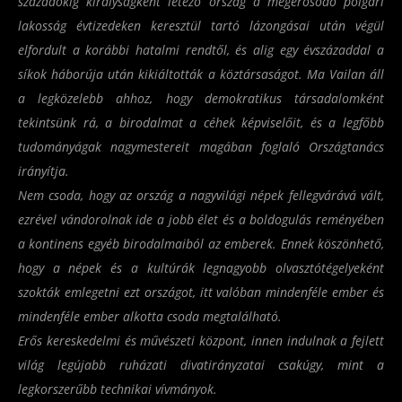
századokig királyságként létező ország a megerősődő polgári
lakosság évtizedeken keresztül tartó lázongásai után végül
elfordult a korábbi hatalmi rendtől, és alig egy évszázaddal a
síkok háborúja után kikiáltották a köztársaságot. Ma Vailan áll
a legközelebb ahhoz, hogy demokratikus társadalomként
tekintsünk rá, a birodalmat a céhek képviselőit, és a legfőbb
tudományágak nagymestereit magában foglaló Országtanács
irányítja.
Nem csoda, hogy az ország a nagyvilági népek fellegvárává vált,
ezrével vándorolnak ide a jobb élet és a boldogulás reményében
a kontinens egyéb birodalmaiból az emberek. Ennek köszönhető,
hogy a népek és a kultúrák legnagyobb olvasztótégelyeként
szokták emlegetni ezt országot, itt valóban mindenféle ember és
mindenféle ember alkotta csoda megtalálható.
Erős kereskedelmi és művészeti központ, innen indulnak a fejlett
világ legújabb ruházati divatirányzatai csakúgy, mint a
legkorszerűbb technikai vívmányok.