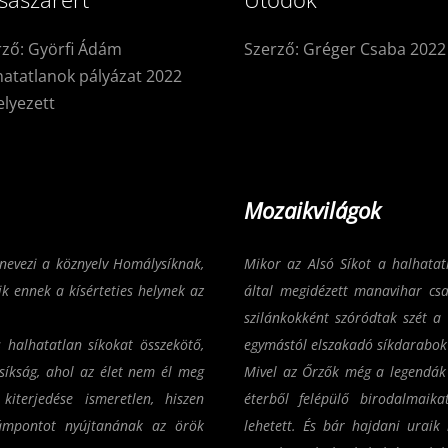
rző: Györfi Ádám
Szerző: Gréger Csaba 2022
hatatlanok pályázat 2022
elyezett
Mozaikvilágok
 nevezi a köznyelv Homálysíknak,
Mikor az Alsó Síkot a halhatat
k ennek a kísérteties helynek az
által megidézett manavihar csa
szilánkokként szóródtak szét a s
halhatatlan síkokat összekötő,
egymástól elszakadó síkdarabok 
íkság, ahol az élet nem él meg
Mivel az Őrzők még a legendák 
kiterjedése ismeretlen, hiszen
éterből felépülő birodalmaika
ámpontot nyújtanának az örök
lehetett. És bár hajdani uraik