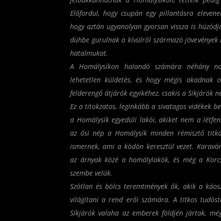
Előfordul, hogy csupán egy pillantásra eleven
hogy aztán ugyanolyan gyorsan vissza is húzódj
dühbe gurulnak a kívülről származó jövevények lá
hatalmukat.
A Homálysíkon halandó számára néhány na
lehetetlen küldetés, és hogy mégis akadnak o
felderengő átjárók egyikéhez, csakis a Síkjárók 
Ez a titokzatos, leginkább a sivatagos vidékek b
a Homálysík egyedüli lakói, akiket nem a létfen
az ősi nép a Homálysík minden rémisztő titká
ismernek, ami a ködön keresztül vezet. Karaván
az árnyak közé a homálylakók, és még a Korcso
szembe velük.
Szótlan és bölcs teremtmények ők, akik a káos
világítani a rend erői számára. A titkos tudós
Síkjárók valaha az emberek földjén jártak, még