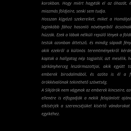
korokban. Hogy miért hagyták el az óhazát, é
miazmás földjeire, senki sem tudja.
Hosszan kígyózó szekereiket, miket a Homálysík
leginkább fához hasonló növényeiből ácsolnak
húzzák. Ezek a lábak nélküli repülő lények a föl
testük azonban áttetsző, és mindig sápadt fény
akik ezekről a különös teremtményekről kérdez
kaptak a hallgatag nép tagjaitól, azt mesélik, h
sárkányherceg leszármazottjai, akik együtt 
emberek birodalmából, és azóta is él a f
örökkévalónak tekinthető szövetség.
A Síkjárók nem vágynak az emberek kincseire, az
ellenére is elfogadják a nekik felajánlott aján
elkísérjék a szerencséjüket kísértő vándoroka
egyikéhez.