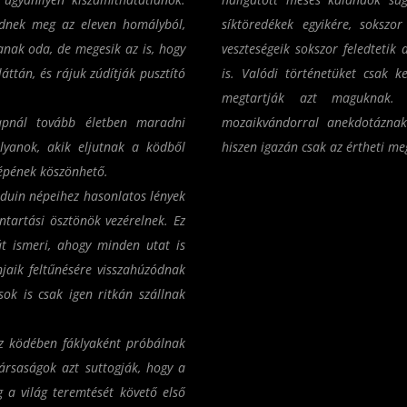
ednek meg az eleven homályból,
síktöredékek egyikére, soksz
anak oda, de megesik az is, hogy
veszteségeik sokszor feledtetik
ttán, és rájuk zúdítják pusztító
is. Valódi történetüket csak k
megtartják azt maguknak.
pnál tovább életben maradni
mozaikvándorral anekdotáznak 
lyanok, akik eljutnak a ködből
hiszen igazán csak az értheti me
népének köszönhető.
eduin népeihez hasonlatos lények
ntartási ösztönök vezérelnek. Ez
t ismeri, ahogy minden utat is
jaik feltűnésére visszahúzódnak
k is csak igen ritkán szállnak
z ködében fáklyaként próbálnak
társaságok azt suttogják, hogy a
 a világ teremtését követő első