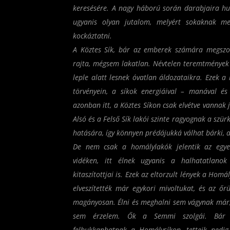
keresésére. A nagy háború során darabjaira hul
ugyanis olyan jutalom, melyért sokaknak me
kockáztatni.
A Köztes Sík, bár az emberek számára megszok
rajta, mégsem lakatlan. Névtelen teremtmények
leple alatt lesnek óvatlan áldozataikra. Ezek a 
törvényein, a síkok energiáival – manával és 
azonban itt, a Köztes Síkon csak elvétve vannak 
Alsó és a Felső Sík lakói szinte ragyognak a szü
hatására, így könnyen prédájukká válhat bárki, a
De nem csak a homálylakók jelentik az egyet
vidéken, itt élnek ugyanis a halhatatlanok 
kitaszítottjai is. Ezek az eltorzult lények a Hom
elveszítették már egykori mivoltukat, és az őr
magányosan. Élni és meghalni sem vágynak már, 
sem érzelem. Ők a Semmi szolgái. Bár 
felbukkanhatnak a Homálysíkon, tetteik pedig 