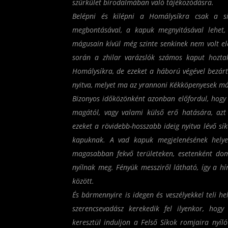
szürkület birodalmában való tájékozódásra.
Belépni és kilépni a Homálysíkra csak a sí
megbontásával, a kapuk megnyitásával lehet
mágusain kívül még szinte senkinek nem volt e
során a zhilar varázslók számos kaput hoztak
Homálysíkra, de ezeket a háború végével bezár
nyitva, melyet ma az yrannoni Kékköpenyesek má
Bizonyos időközönként azonban előfordul, hogy 
magától, vagy valami külső erő hatására, azt
ezeket a rövidebb-hosszabb ideig nyitva lévő sí
kapuknak
. A vad kapuk megjelenésének helye
magasabban fekvő területeken, esetenként do
nyílnak meg. Fényük messziről látható, így a h
között.
És bármennyire is idegen és veszélyekkel teli he
szerencsevadász kerekedik fel ilyenkor, ho
keresztül induljon a Felső Síkok romjaira nyíl