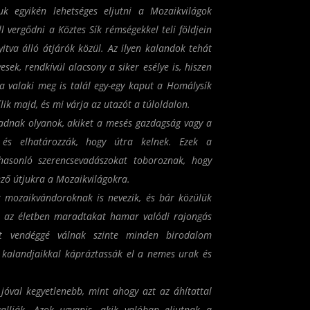
k egyikén lehetséges eljutni a Mozaikvilágok
l vergődni a Köztes Sík rémségekkel teli földjein
nyitva álló átjárók közül. Az ilyen kalandok tehát
esek, rendkívül alacsony a siker esélye is, hiszen
a valaki meg is talál egy-egy kaput a Homálysík
ílik majd, és mi várja az utazót a túloldalon.
adnak olyanok, akiket a mesés gazdagság vagy a
 és elhatározzák, hogy útra kelnek. Ezek a
hasonló szerencsevadászokat toboroznak, hogy
ező útjukra a Mozaikvilágokra.
t
mozaikvándoroknak
is nevezik, és bár közülük
a, az életben maradtakat hamar valódi rajongás
ott vendéggé válnak szinte minden birodalom
n kalandjaikkal kápráztassák el a nemes urak és
jóval kegyetlenebb, mint ahogy azt az áhítattal
allják. Azok ugyanis, akik valóban eljutnak a