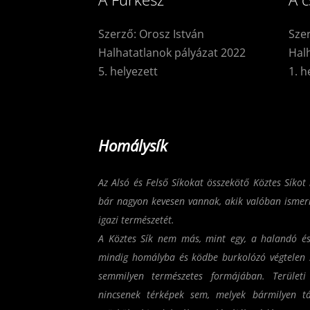
Szerző: Orosz István
Sze
Halhatatlanok pályázat 2022
Hal
5. helyezett
1. h
Homálysík
Az Alsó és Felső Síkokat összekötő Köztes Síkot
bár nagyon kevesen vannak, akik valóban ismeri
igazi természetét.
A Köztes Sík nem más, mint egy, a halandó és 
mindig homályba és ködbe burkolózó végtelen s
semmilyen természetes formájában. Területi 
nincsenek térképek sem, melyek bármilyen t