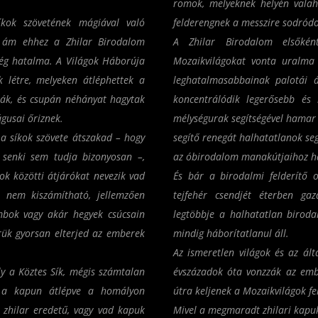
romok, melyeknek helyén valah
kok szövetének mágiával való
felderengnek a messzire sodródo
, ám ehhez a Zhilar Birodalom
A Zhilar Birodalom elsőkén
lég hatalma. A Világok Háborúja
Mozaikvilágokat vonta uralma 
 létre, melyeken átléphettek a
leghatalmasabbainak palotái á
ták, és csupán néhányat hagytak
koncentrálódik legerősebb és 
gusai őriznek.
mélységurak segítségével hamar 
a síkok szövete átszakad – hogy
segítő renegát halhatatlanok seg
 senki sem tudja bizonyosan –,
az óbirodalom manakútjaihoz ha
kok közötti átjárókat nevezik
vad
És bár a birodalmi felderítő o
 nem kiszámítható, jellemzően
tejfehér csendjét éterben ga
mbok vagy akár hegyek csúcsain
legtöbbje a halhatatlan birod
írük gyorsan elterjed az emberek
mindig háborítatlanul áll.
Az ismeretlen világok és az ált
ly a Köztes Sík, mégis számtalan
évszázadok óta vonzzák az embe
gy a kapun átlépve a homályon
útra keljenek a Mozaikvilágok fe
ó zhilar eredetű, vagy vad kapuk
Mivel a megmaradt zhilari kapuk 