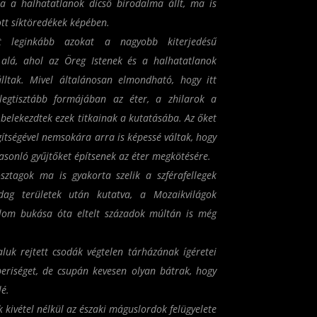
a a halhatatlanok dicső birodalma állt, ma is
tt síktöredékek képében.
t leginkább azokat a nagyobb kiterjedésű
alá, ahol az Öreg Istenek és a halhatatlanok
lltak. Mivel általánosan elmondható, hogy itt
legtisztább formájában az éter, a zhilarok a
belekezdtek ezek titkainak a kutatásába. Az őket
ítségével nemsokára arra is képessé váltak, hogy
sonló gyűjtőket építsenek az éter megkötésére.
sztagok ma is gyakorta szelik a szférafellegek
zdag területek után kutatva, a Mozaikvilágok
alom bukása óta eltelt századok múltán is még
aluk rejtett csodák végtelen tárházának ígéretei
riséget, de csupán kevesen olyan bátrak, hogy
lé.
kivétel nélkül az északi máguslordok felügyelete