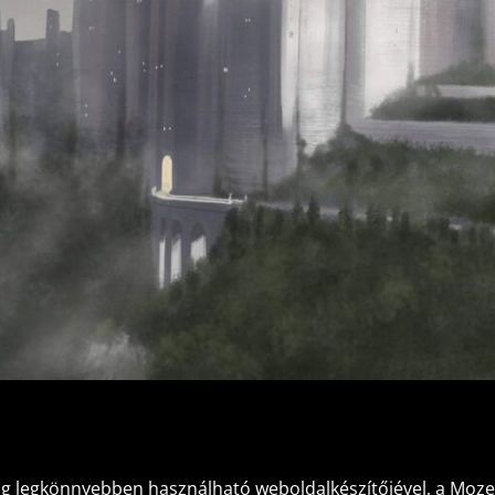
lág legkönnyebben használható weboldalkészítőjével, a
Mozel