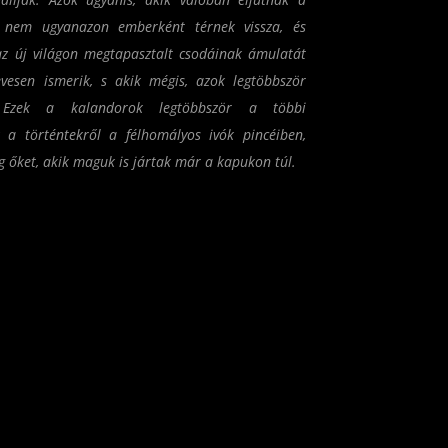
or nem ugyanazon emberként térnek vissza, és
 az új világon megtapasztalt csodáinak ámulatát
evesen ismerik, s akik mégis, azok legtöbbször
 Ezek a kalandorok legtöbbször a többi
a történtekről a félhomályos ivók pincéiben,
g őket, akik maguk is jártak már a kapukon túl.