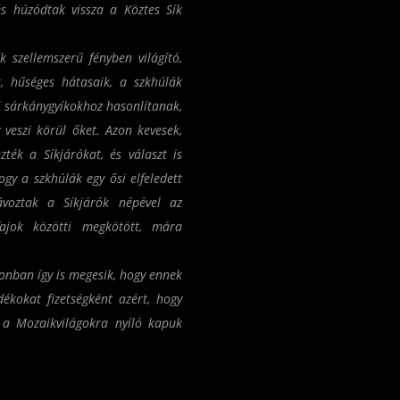
s húzódtak vissza a Köztes Sík
 szellemszerű fényben világító,
, hűséges hátasaik, a szkhúlák
di sárkánygyíkokhoz hasonlítanak,
 veszi körül őket. Azon kevesek,
ték a Síkjárókat, és választ is
ogy a szkhúlák egy ősi elfeledett
távoztak a Síkjárók népével az
ajok közötti megkötött, mára
onban így is megesik, hogy ennek
dékokat fizetségként azért, hogy
t a Mozaikvilágokra nyíló kapuk