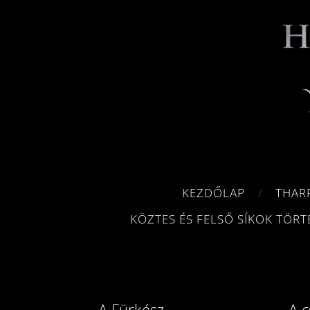
KEZDŐLAP
THAR
KÖZTES ÉS FELSŐ SÍKOK TÖRT
A Fürkész
A c