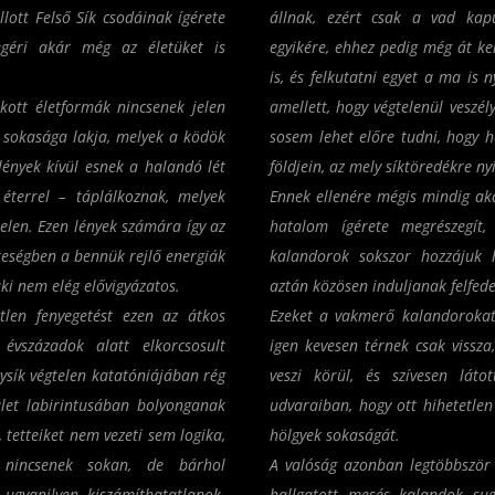
lott Felső Sík csodáinak ígérete
állnak, ezért csak a vad kapu
géri akár még az életüket is
egyikére, ehhez pedig még át kel
is, és felkutatni egyet a ma is 
ott életformák nincsenek jelen
amellett, hogy végtelenül veszély
 sokasága lakja, melyek a ködök
sosem lehet előre tudni, hogy h
lények kívül esnek a halandó lét
földjein, az mely síktöredékre ny
éterrel – táplálkoznak, melyek
Ennek ellenére mégis mindig ak
jelen. Ezen lények számára így az
hatalom ígérete megrészegít,
rkeségben a bennük rejlő energiák
kalandorok sokszor hozzájuk 
ki nem elég elővigyázatos.
aztán közösen induljanak felfed
len fenyegetést ezen az átkos
Ezeket a vakmerő kalandoroka
évszázadok alatt elkorcsosult
igen kevesen térnek csak vissz
álysík végtelen katatóniájában rég
veszi körül, és szívesen lát
ület labirintusában bolyonganak
udvaraiban, hogy ott hihetetle
tetteiket nem vezeti sem logika,
hölgyek sokaságát.
nincsenek sokan, de bárhol
A valóság azonban legtöbbször 
ugyanilyen kiszámíthatatlanok.
hallgatott mesés kalandok sug