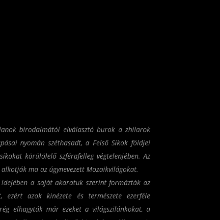
lanok birodalmától elválasztó burok a zhilarok
pásai nyomán széthasadt, a Felső Síkok földjei
íkokat körülölelő szférafelleg végtelenjében. Az
alkotják ma az úgynevezett Mozaikvilágokat.
idejében a saját akaratuk szerint formázták az
t, ezért azok kinézete és természete ezerféle
 rég elhagyták már ezeket a világszilánkokat, a