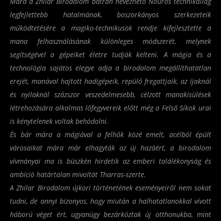
Mára a Zhilar Birodalom bátran nevezhető Nouros technikailag
legfejlettebb hatalmának, boszorkányos szerkezeteik
működtetésére a magiko-technikusok rendje kifejlesztette a
mana felhasználásának különleges módszerét, melynek
segítségével a gépeiket életre tudják kelteni. A mágia és a
technológia sajátos elegye adja a birodalom megállíthatatlan
erejét, manával hajtott hadigépeik, repülő fregattjaik, az íjaknál
és nyilaknál százszor veszedelmesebb, célzott manakisülések
létrehozására alkalmas lőfegyvereik előtt még a Felső Síkok urai
is kénytelenek voltak behódolni.
És bár mára a mágiával a felhők közé emelt, acélból épült
városaikat mára már elhagyták az új hazáért, a birodalom
vívmányai ma is büszkén hirdetik az emberi találékonyság és
ambíció határtalan mivoltát Tharras-szerte.
A Zhilar Birodalom újkori történetének eseményeiről nem sokat
tudni, de annyi bizonyos, hogy miután a halhatatlanokkal vívott
háború véget ért, ugyanúgy bezárkóztak új otthonukba, mint