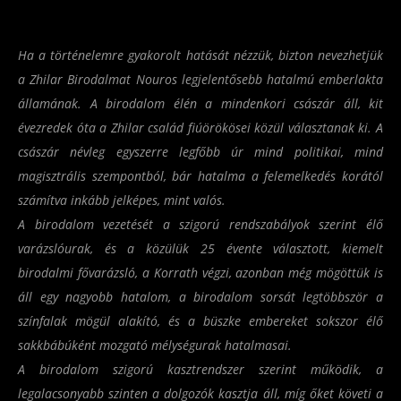
Ha a történelemre gyakorolt hatását nézzük, bizton nevezhetjük
a Zhilar Birodalmat Nouros legjelentősebb hatalmú emberlakta
államának. A birodalom élén a mindenkori császár áll, kit
évezredek óta a Zhilar család fiúörökösei közül választanak ki. A
császár névleg egyszerre legfőbb úr mind politikai, mind
magisztrális szempontból, bár hatalma a felemelkedés korától
számítva inkább jelképes, mint valós.
A birodalom vezetését a szigorú rendszabályok szerint élő
varázslóurak, és a közülük 25 évente választott, kiemelt
birodalmi fővarázsló, a
Korrath
végzi, azonban még mögöttük is
áll egy nagyobb hatalom, a birodalom sorsát legtöbbször a
színfalak mögül alakító, és a büszke embereket sokszor élő
sakkbábúként mozgató
mélységurak
hatalmasai.
A birodalom szigorú kasztrendszer szerint működik, a
legalacsonyabb szinten a
dolgozók kasztja
áll, míg őket követi a