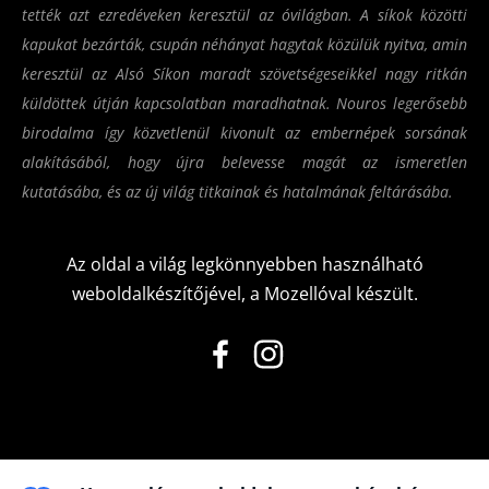
tették azt ezredéveken keresztül az óvilágban. A síkok közötti
kapukat bezárták, csupán néhányat hagytak közülük nyitva, amin
keresztül az Alsó Síkon maradt szövetségeseikkel nagy ritkán
küldöttek útján kapcsolatban maradhatnak. Nouros legerősebb
birodalma így közvetlenül kivonult az embernépek sorsának
alakításából, hogy újra belevesse magát az ismeretlen
kutatásába, és az új világ titkainak és hatalmának feltárásába.
Az oldal a világ legkönnyebben használható
weboldalkészítőjével, a
Mozellóval
készült.