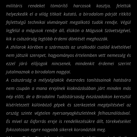
militáris rendeket tömörítő
harcosok kasztja
, felettük
helyezkedik el a világ titkait kutató, a birodalom párját ritkító
fejlettségű technikai vívmányait megalkotó
tudók rendje.
Végül
legfelül a
mágusok rendje
áll, élükön a Mágusok Szövetségével,
kik a császárság legtöbb érdemi döntését meghozzák.
A zhilarok körében a származás az uralkodói család kivételével
nem játszik szerepet, hagyományos értelemben vett nemesség és
ezzel járó előjogok nincsenek, mindenkit érdemei szerint
jutalmaznak a birodalom nagyjai.
A császárság a mélységlakók évezredes tanításainak hatására
nem csupán a mana erejének kiaknázásában járt minden más
nép előtt, de a Birodalmi Tudóstársaság évszázadokon keresztül
kísérletezett különböző gépek és szerkezetek megépítésével az
ország szinte végtelen nyersanyagkészletének felhasználásával.
És mivel az ősforrás ereje is rendelkezésükre állt, törekvéseiket
fokozatosan egyre nagyobb sikerek koronázták meg.