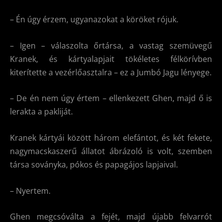
– Én úgy érzem, ugyanazokat a köröket rójuk.
– Igen – válaszolta őrtársa, a vastag szemüvegű
Kranek, és kártyalapjait tökéletes félkörívben
kiterítette a vezérlőasztalra – ez a Jumbó Jagu lényege.
– De én nem úgy értem – ellenkezett Ghen, majd ő is
lerakta a pakliját.
Kranek kártyái között három elefántot, és két fekete,
nagymacskaszerű állatot ábrázoló is volt, szemben
társa soványka, pókos és papagájos lapjaival.
– Nyertem.
Ghen megcsóválta a fejét, majd újabb felvarrót