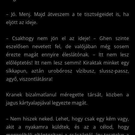
– Jó. Menj. Majd átveszem a te tisztségeidet is, ha
eljött az ideje.
– Csakhogy nem jön el az ideje! – Ghen szinte
eszelősen nevetett fel, de valójában még sosem
érezte magát ennyire éleslátónak. – Itt nem lesz
előléptetés! Itt nem lesz semmi! Kiraktak minket egy
síkkapun, aztán urobórosz vízibusz, slussz-passz,
agyő, viszontlátásra!
Kranek bizalmatlanul méregette társát, közben a
jagus kártyalapjával legyezte magát.
– Nem hiszek neked. Lehet, hogy csak egy kém vagy,
akit a nyakamra küldtek, és az a célod, hogy
megpróbálj eltántorítani a császártól, így tesztelve a