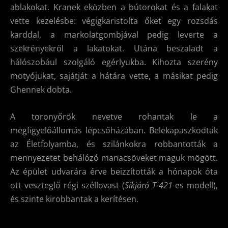
ablakokat. Kranek eközben a bútorokat és a falakat
vette kezelésbe: végigkaristolta őket egy rozsdás
karddal, a markolatgombjával pedig leverte a
szekrényekről a lakatokat. Utána beszaladt a
hálószobául szolgáló egérlyukba. Kihozta szerény
motyójukat, sajátját a hátára vette, a másikat pedig
Ghennek dobta.
A toronyőrök nevetve rohantak le a
megfigyelőállomás lépcsőházában. Belekapaszkodtak
az Életfolyamba, és szilánkokra robbantották a
mennyezetet behálózó manacsöveket maguk mögött.
Az épület udvarára érve beizzították a hónapok óta
ott veszteglő régi széllovast (
Síkjáró T-421
-es modell),
és szinte kirobbantak a kerítésen.