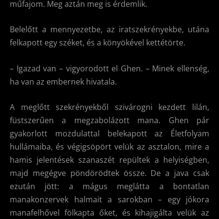
műfajom. Meg aztán meg is érdemlik.
Belelőtt a mennyezetbe, az iratszekrényekbe, utána
felkapott egy széket, és a könyökével kettétörte.
– Igazad van – vigyorodott el Ghen. – Minek ellenség,
ha van az embernek hivatala.
A meglőtt szekrényekből szivárogni kezdett lilán,
füstszerűen a megzabolázott mana. Ghen pár
gyakorlott mozdulattal belekapott az Életfolyam
hullámaiba, és végigsöpört velük az asztalon, mire a
hamis jelentések szanaszét repültek a helyiségben,
majd megégve pöndörödtek össze. De a java csak
ezután jött: a mágus meglátta a bontatlan
manakonzervek halmait a sarokban – egy jókora
manafelhővel fölkapta őket, és kihajigálta velük az