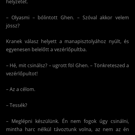
helyzetet.
– Olyasmi – bólintott Ghen. – Szóval akkor velem
jössz?
Kranek válasz helyett a manapisztolyához nyúlt, és
egyenesen belelőtt a vezérlőpultba.
– Hé, mit csinálsz? – ugrott föl Ghen. – Tönkreteszed a
vezérlőpultot!
– Az a célom.
– Tessék?
– Meglépni készülünk. Én nem fogok úgy csinálni,
mintha harc nélkül távoztunk volna, az nem az én