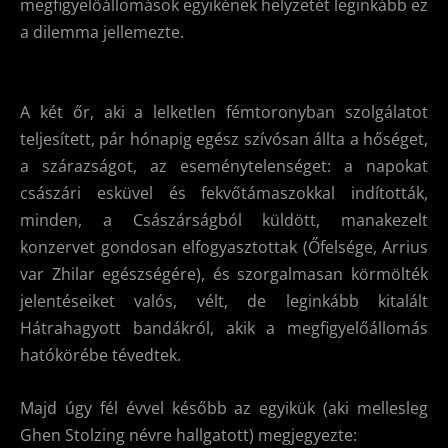
megfigyelőállomások egyikének helyzetét leginkább ez
a dilemma jellemezte.
A két őr, aki a lelketlen fémtoronyban szolgálatot
teljesített, pár hónapig egész szívósan állta a hőséget,
a szárazságot, az eseménytelenséget: a napokat
császári esküvel és fekvőtámaszokkal indították,
minden, a Császárságból küldött, manakezelt
konzervet gondosan elfogyasztottak (Őfelsége, Arrius
var Zhilar egészségére), és szorgalmasan körmölték
jelentéseiket valós, vélt, de leginkább kitalált
Hátrahagyott bandákról, akik a megfigyelőállomás
hatókörébe tévedtek.
Majd úgy fél évvel később az egyikük (aki mellesleg
Ghen Stolzing névre hallgatott) megjegyezte: