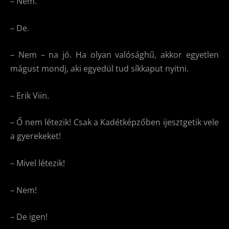
– Nem.
– De.
– Nem – na jó. Ha olyan valósághű, akkor egyetlen
mágust mondj, aki egyedül tud síkkaput nyitni.
– Erik Viin.
– Ő nem létezik! Csak a Kadétképzőben ijesztgetik vele
a gyerekeket!
– Mivel létezik!
– Nem!
– De igen!