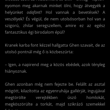
nyomon meg akarnak minket ölni, hogy átvegyék a
helyünket
odafönt
? Hol vannak a bevetések? A
veszélyek? És végül, de nem utolsósorban hol van a
szigorú, zhilar seregszellem, amire ez az egész
fantasztikus égi birodalom épül?
Kranek karba font kézzel hallgatta Ghen szavait, de az
utolsó pontnál még ő is közbeszúrta:
– Igen, a napirend meg a közös ebédek, azok tényleg
hiányoznak.
Ghen azonban még nem fejezte be. Felállt az asztal
mögött, kilazította az egyenruhája gallérját, ingujjával
megtörölte verejtékben úszó homlokát,
megköszörülte a torkát, majd szikrázó szemekkel