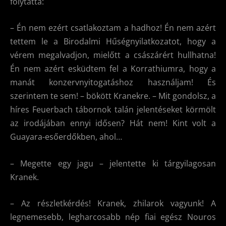
folytatta:
– Én nem ezért csatlakoztam a hadhoz! Én nem azért
tettem le a Birodalmi Hűségnyilatkozatot, hogy a
vérem megalvadjon, mielőtt a császárért hullhatna!
Én nem azért esküdtem fel a Korrathiumra, hogy a
manát konzervnyitogatáshoz használjam! És
szerintem te sem! – bökött Kranekre. – Mit gondolsz, a
híres Feuerbach tábornok talán jelentéseket körmölt
az irodájában ennyi idősen? Hát nem! Kint volt a
Guayara-esőerdőkben, ahol…
– Megette egy jagu – jelentette ki tárgyilagosan
Kranek.
– Az részletkérdés! Kranek, zhilarok vagyunk! A
legnemesebb, legharcosabb nép fiai egész Nouros