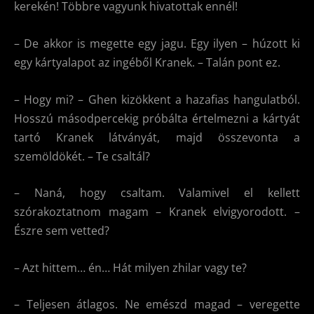
kerekén! Többre vagyunk hivatottak ennél!
– De akkor is megette egy jagu. Egy ilyen – húzott ki
egy kártyalapot az ingéből Kranek. – Talán pont ez.
– Hogy mi? – Ghen kizökkent a hazafias hangulatból.
Hosszú másodpercekig próbálta értelmezni a kártyát
tartó Kranek látványát, majd összevonta a
szemöldökét. – Te csaltál?
– Naná, hogy csaltam. Valamivel el kellett
szórakoztatnom magam – Kranek elvigyorodott. –
Észre sem vetted?
– Azt hittem… én… Hát milyen zhilar vagy te?
– Teljesen átlagos. Ne emészd magad – veregette