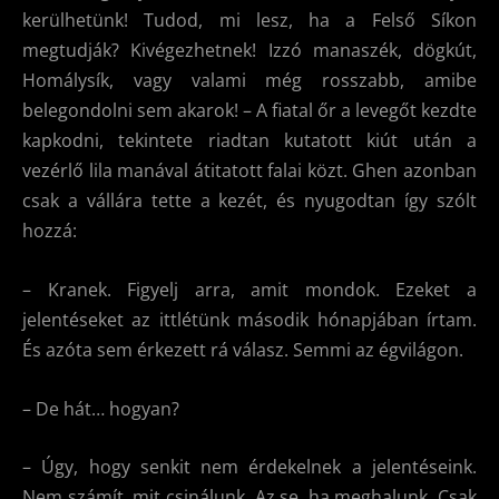
kerülhetünk! Tudod, mi lesz, ha a Felső Síkon
megtudják? Kivégezhetnek! Izzó manaszék, dögkút,
Homálysík, vagy valami még rosszabb, amibe
belegondolni sem akarok! – A fiatal őr a levegőt kezdte
kapkodni, tekintete riadtan kutatott kiút után a
vezérlő lila manával átitatott falai közt. Ghen azonban
csak a vállára tette a kezét, és nyugodtan így szólt
hozzá:
– Kranek. Figyelj arra, amit mondok. Ezeket a
jelentéseket az ittlétünk második hónapjában írtam.
És azóta sem érkezett rá válasz. Semmi az égvilágon.
– De hát… hogyan?
– Úgy, hogy senkit nem érdekelnek a jelentéseink.
Nem számít, mit csinálunk. Az se, ha meghalunk. Csak