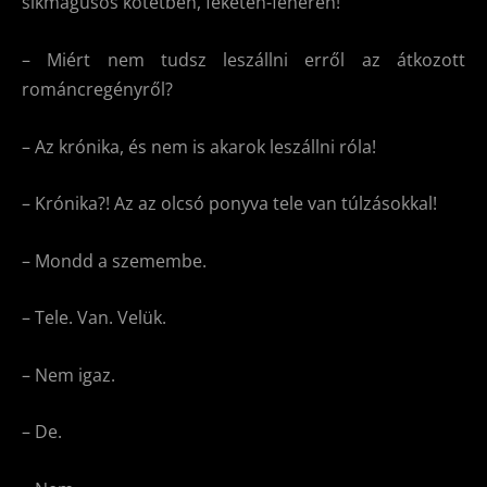
síkmágusos kötetben, feketén-fehéren!
– Miért nem tudsz leszállni erről az átkozott
románcregényről?
– Az krónika, és nem is akarok leszállni róla!
– Krónika?! Az az olcsó ponyva tele van túlzásokkal!
– Mondd a szemembe.
– Tele. Van. Velük.
– Nem igaz.
– De.