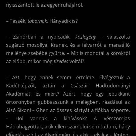
nyisszantott le az egyenruhájáról.
– Tessék,
tábornok
. Hányadik is?
– Zsinórban a nyolcadik,
közlegény
– válaszolta
sugárzó mosollyal Kranek, és a felvarrót a manaálló
mellénye zsebébe gyűrte. – Mit is mondtál a körökről
az előbb, mikor még
tizedes
voltál?
– Azt, hogy ennek semmi értelme. Elvégeztük a
Kadétképzőt, aztán a Császári Hadtudományi
Akadémiát, és miért? Azért, hogy egy lepukkant
őrtoronyban gubbasszunk a melegben, ráadásul az
Alsó Síkon! – Ghen az összes kártyát a fiókba söpörte.
– Hol vannak a kihívások? A vérszomjas
Hátrahagyottak, akik ellen számolni sem tudom, hány
előadás szólt az Akadémián, és akik – elvileg – lépten-