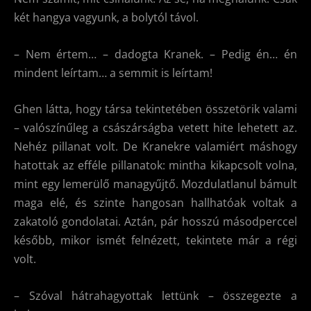
két hangya vagyunk, a bolytól távol.
– Nem értem… – dadogta Kranek. – Pedig én… én
mindent leírtam… a semmit is leírtam!
Ghen látta, hogy társa tekintetében összetörik valami
– valószínűleg a császárságba vetett hite lehetett az.
Nehéz pillanat volt. De Kranekre valamiért máshogy
hatottak az efféle pillanatok: mintha kikapcsolt volna,
mint egy lemerülő managyűjtő. Mozdulatlanul bámult
maga elé, és szinte hangosan hallhatóak voltak a
zakatoló gondolatai. Aztán, pár hosszú másodperccel
később, mikor ismét felnézett, tekintete már a régi
volt.
– Szóval hátrahagyottak lettünk – összegezte a