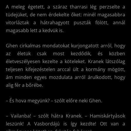
A meleg égetett, a száraz tharrasi lég perzselte a
tüdejüket, de nem érdekelte őket: minél magasabbra
vitorláztak a hátrahagyott puszták fölött, annál
magasabb lett a kedvük is.
Ghen cirkalmas mondatokat kurjongatott arról, hogy
az életük csak most kezdődik, és közben
életveszélyesen kezelte a köteleket. Kranek látszólag
teljesen kifejezéstelen arccal ült a kormány mögött,
ám minden egyes mozdulata arról árulkodott, hogy
alig fér a bőrébe.
– És hova megyünk? – szólt előre neki Ghen.
– Vailanba! – szólt hátra Kranek. – Hamiskártyások
leszünk! A Vasbordájú is így kezdte! Ott van a