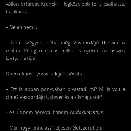
vállon őrtársát Kranek –, legközelebb te is csalhatsz,
ha akarsz.
– De én nem…
– Nem szégyen, néha még Vasbordájú Ushwer is
csalna. Pedig ő csalás nélkül is nyerné az összes
kártyapartiját.
Ghen elmosolyodva a fejét csóválta.
– Ezt is abban ponyvában olvastad, mi? Mi is volt a
címe? Vasbordájú Ushwer és a síkmágusok?
– Az. És nem ponyva, hanem
kordokumentum
.
– Már hogy lenne az? Teljesen életszerűtlen.