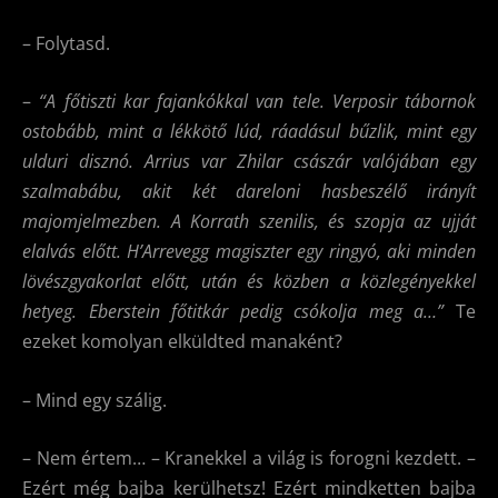
– Folytasd.
–
“A főtiszti kar fajankókkal van tele. Verposir tábornok
ostobább, mint a lékkötő lúd, ráadásul bűzlik, mint egy
ulduri disznó. Arrius var Zhilar császár valójában egy
szalmabábu, akit két dareloni hasbeszélő irányít
majomjelmezben. A Korrath szenilis, és szopja az ujját
elalvás előtt. H’Arrevegg magiszter egy ringyó, aki minden
lövészgyakorlat előtt, után és közben a közlegényekkel
hetyeg. Eberstein főtitkár pedig csókolja meg a…”
Te
ezeket komolyan elküldted manaként?
– Mind egy szálig.
– Nem értem… – Kranekkel a világ is forogni kezdett. –
Ezért még bajba kerülhetsz! Ezért mindketten bajba