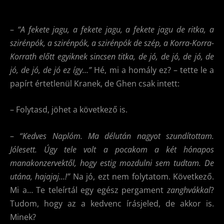
–
“A fekete jagu, a fekete jagu, a fekete jagu de ritka, a
szirénpók, a szirénpók, a szirénpók de szép, a Korra-Korra-
Korrath előtt egyiknek sincsen titka, de jó, de jó, de jó, de
jó, de jó, de jó ez így…”
Hé, mi a homály ez? – tette le a
papírt értetlenül Kranek, de Ghen csak intett:
– Folytasd, jöhet a következő is.
–
“Kedves Naplóm. Ma délután nagyot szundítottam.
Jólesett. Úgy tele volt a pocakom a két hónapos
manakonzervektől, hogy estig mozdulni sem tudtam. De
utána, hajajaj…!”
Na jó, ezt nem folytatom. Következő.
Mi a… Te teleírtál egy egész pergament
zanghvákkal
?
Tudom, hogy az a kedvenc írásjeled, de akkor is.
Minek?