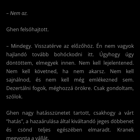
–
Nem az.
Ghen felsóhajtott.
– Mindegy. Visszatérve az előzőhöz. Én nem vagyok
hajlandó tovább bohóckodni itt. Úgyhogy úgy
döntöttem, elmegyek innen. Nem kell lejelentened.
Nem kell követned, ha nem akarsz. Nem kell
sajnálnod, és nem kell még emlékezned sem.
Dezertálni fogok, méghozzá örökre. Csak gondoltam,
szólok.
Ghen nagy hatásszünetet tartott, csakhogy a várt
“hatás”, a hazaárulása által kiváltandó jeges döbbenet
és csönd teljes egészében elmaradt. Kranek
megvonta a vállát.