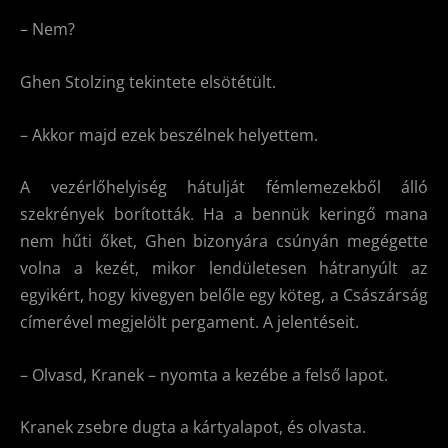
– Nem?
Ghen Stolzing tekintete elsötétült.
– Akkor majd ezek beszélnek helyettem.
A vezérlőhelyiség hátulját fémlemezekből álló
szekrények borították. Ha a bennük keringő mana
nem hűti őket, Ghen bizonyára csúnyán megégette
volna a kezét, mikor lendületesen hátranyúlt az
egyikért, hogy kivegyen belőle egy köteg, a Császárság
címerével megjelölt pergament. A jelentéseit.
– Olvasd, Kranek – nyomta a kezébe a felső lapot.
Kranek zsebre dugta a kártyalapot, és olvasta.